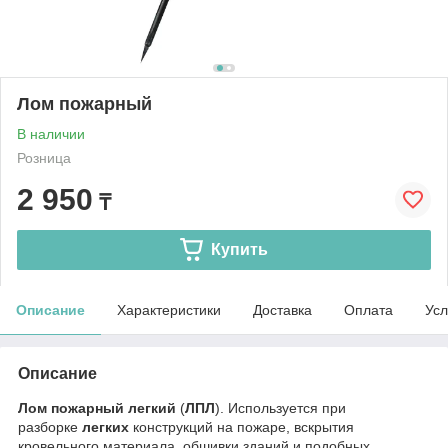
Лом пожарный
В наличии
Розница
2 950
₸
Купить
Описание
Характеристики
Доставка
Оплата
Усл
Описание
Лом
пожарный
легкий
(
ЛПЛ
). Используется при
разборке
легких
конструкций на пожаре, вскрытия
кровельного материала, обшивки зданий и подобных