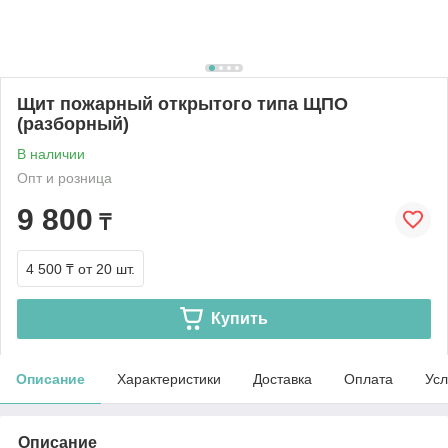
Щит пожарный открытого типа ЩПО
(разборный)
В наличии
Опт и розница
9 800
₸
4 500 ₸
от 20 шт.
Купить
Описание
Характеристики
Доставка
Оплата
Усл
Описание