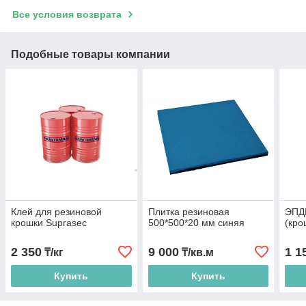
Все условия возврата
Подобные товары компании
Клей для резиновой
Плитка резиновая
ЭПД
крошки Suprasec
500*500*20 мм синяя
(кро
2 350
9 000
1 1
₸/кг
₸/кв.м
Купить
Купить