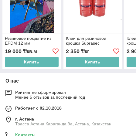
Резиновое покрытие из
Клей для резиновой
Клей
EPDM 12 мм
крошки Suprasec
крош
19 000
2 350
2 9
₸/кв.м
₸/кг
Купить
Купить
О нас
Рейтинг не сформирован
Менее 5 отзывов за последний год
Работает с 02.10.2018
г. Астана
Трасса Астана Караганда 9а, Астана, Казахстан
Контакты