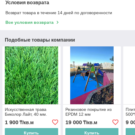
Условия возврата
Возврат товара в течение 14 дней по договоренности
Все условия возврата
Подобные товары компании
Искусственная трава
Резиновое покрытие из
Плит
Биколор Лайт, 40 мм.
EPDM 12 мм
500*
1 900
19 000
9 0
₸/кв.м
₸/кв.м
Купить
Купить