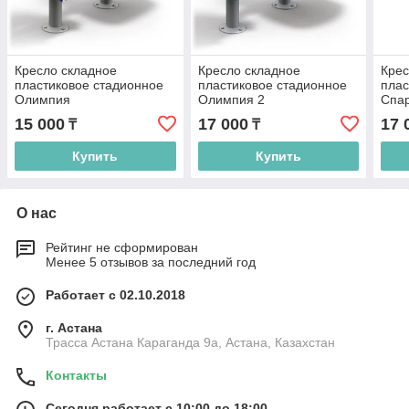
Кресло складное
Кресло складное
Крес
пластиковое стадионное
пластиковое стадионное
плас
Олимпия
Олимпия 2
Спа
15 000
17 000
17 
₸
₸
Купить
Купить
О нас
Рейтинг не сформирован
Менее 5 отзывов за последний год
Работает с 02.10.2018
г. Астана
Трасса Астана Караганда 9а, Астана, Казахстан
Контакты
Сегодня работает с 10:00 до 18:00