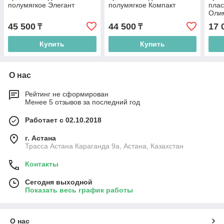
полумягкое Элегант
полумягкое Компакт
плас
Оли
45 500
44 500
17 
₸
₸
Купить
Купить
О нас
Рейтинг не сформирован
Менее 5 отзывов за последний год
Работает с 02.10.2018
г. Астана
Трасса Астана Караганда 9а, Астана, Казахстан
Контакты
Сегодня выходной
Показать весь график работы
О нас