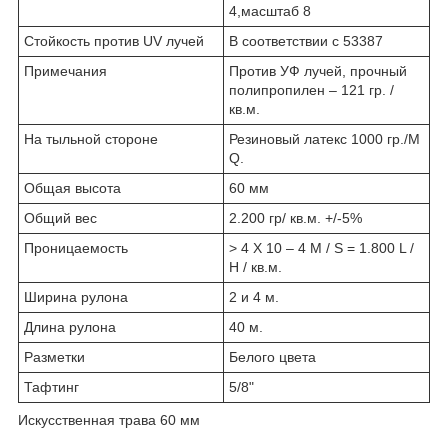
4,масштаб 8
Стойкость против UV лучей
В соответствии с 53387
Примечания
Против УФ лучей, прочный
полипропилен – 121 гр. /
кв.м.
На тыльной стороне
Резиновый латекс 1000 гр./M
Q.
Общая высота
60 мм
Общий вес
2.200 гр/ кв.м. +/-5%
Проницаемость
> 4 X 10 – 4 M / S = 1.800 L /
H / кв.м.
Ширина рулона
2 и 4 м.
Длина рулона
40 м.
Разметки
Белого цвета
Тафтинг
5/8"
Искусственная трава 60 мм