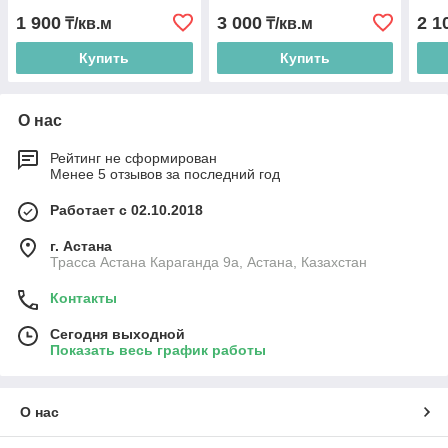
1 900
3 000
2 1
₸/кв.м
₸/кв.м
Купить
Купить
О нас
Рейтинг не сформирован
Менее 5 отзывов за последний год
Работает с 02.10.2018
г. Астана
Трасса Астана Караганда 9а, Астана, Казахстан
Контакты
Сегодня выходной
Показать весь график работы
О нас