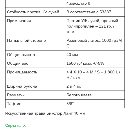
4,масштаб 8
Стойкость против UV лучей
В соответствии с 53387
Примечания
Против УФ лучей, прочный
полипропилен – 121 гр. /
кв.м.
На тыльной стороне
Резиновый латекс 1000 гр./M
Q.
Общая высота
40 мм
Общий вес
1500 гр/ кв.м. +/-5%
Проницаемость
> 4 X 10 – 4 M / S = 1.800 L /
H / кв.м.
Ширина рулона
2 и 4 м.
Разметки
Белого цвета
Тафтинг
5/8"
Искусственная трава Биколор Лайт 40 мм
Скрыть