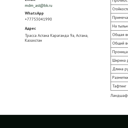
Прочност
mdm_ast@bk.ru
Стойкост
Примеча
+77753041990
На тыльн
Общая в
Трасса Астана Караганда 9а, Астана,
Казахстан
Общий в
Проница
Ширина 
Длина р
Разметк
Тафтинг
Ландшафт