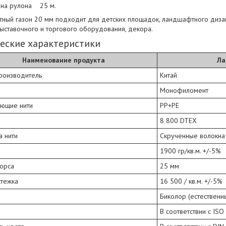
на рулона 25 м.
ный газон 20 мм подходит для детских площадок, ландшафтного дизайн
ыставочного и торгового оборудования, декора.
еские характеристики
Наименование продукта
Ла
производитель
Китай
Монофиломент
яющие нити
PP+PE
8 800 DTEX
а нити
Скрученные волокна
1900 гр/кв.м. +/-5%
ворса
25 мм
стежка
16 500 / кв.м. +/-5%
Биколор (естественн
о
В соответствии с ISO