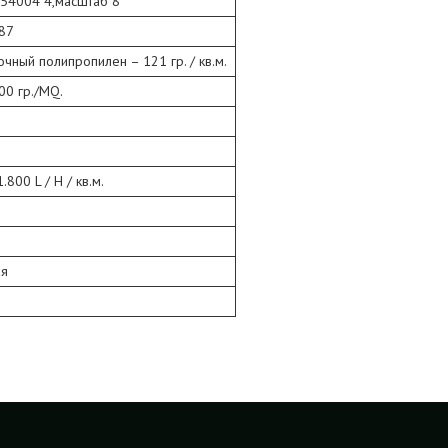
N 54004 4,масштаб 8
387
чный полипропилен – 121 гр. / кв.м.
00 гр./MQ.
.800 L / H / кв.м.
ая