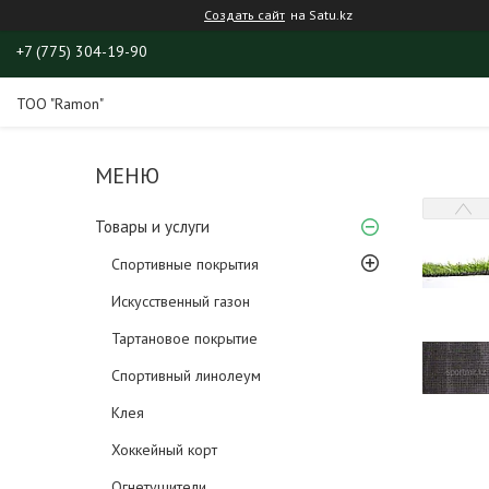
Создать сайт
на Satu.kz
+7 (775) 304-19-90
ТОО "Ramon"
Товары и услуги
Спортивные покрытия
Искусственный газон
Тартановое покрытие
Спортивный линолеум
Клея
Хоккейный корт
Огнетушители