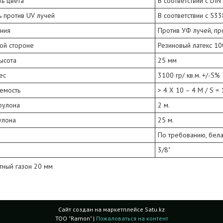
ь цвета
В соответствии с DI
ь против UV лучей
В соответствии с 53
ния
Против УФ лучей, про
ой стороне
Резиновый латекс 10
ысота
25 мм
ес
3100 гр/ кв.м. +/-5%
емость
> 4 X 10 – 4 M / S = 1
рулона
2 м.
улона
25 м.
и
По требованию, бел
3/8"
ный газон 20 мм
Сайт создан на маркетплейсе
Satu.kz
ТОО "Ramon" |
Пожаловаться на контент