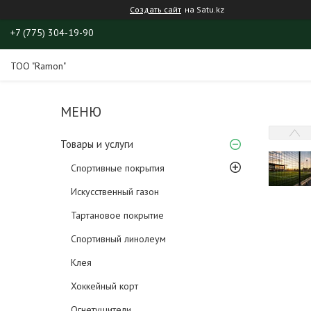
Создать сайт
на Satu.kz
+7 (775) 304-19-90
ТОО "Ramon"
Товары и услуги
Спортивные покрытия
Искусственный газон
Тартановое покрытие
Спортивный линолеум
Клея
Хоккейный корт
Огнетушители