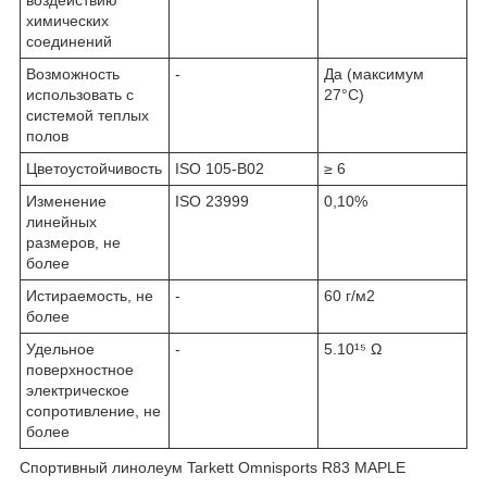
воздействию
химических
соединений
Возможность
-
Да (максимум
использовать с
27°C)
системой теплых
полов
Цветоустойчивость
ISO 105-B02
≥ 6
Изменение
ISO 23999
0,10%
линейных
размеров, не
более
Истираемость, не
-
60 г/м2
более
Удельное
-
5.10¹⁵ Ω
поверхностное
электрическое
cопротивление, не
более
Спортивный линолеум Tarkett Omnisports R83 MAPLE