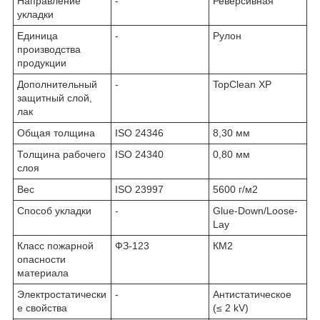
Направление
-
Реверсивная
укладки
Единица
-
Рулон
производства
продукции
Дополнительный
-
TopClean XP
защитный слой,
лак
Общая толщина
ISO 24346
8,30 мм
Толщина рабочего
ISO 24340
0,80 мм
слоя
Вес
ISO 23997
5600 г/м2
Способ укладки
-
Glue-Down/Loose-
Lay
Класс пожарной
ФЗ-123
КМ2
опасности
материала
Электростатически
-
Антистатическое
е свойства
(≤ 2 kV)