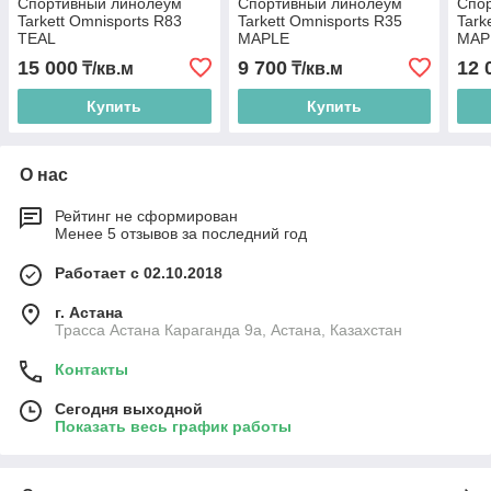
Спортивный линолеум
Спортивный линолеум
Спо
Tarkett Omnisports R83
Tarkett Omnisports R35
Tark
TEAL
MAPLE
MAP
15 000
9 700
12 
₸/кв.м
₸/кв.м
Купить
Купить
О нас
Рейтинг не сформирован
Менее 5 отзывов за последний год
Работает с 02.10.2018
г. Астана
Трасса Астана Караганда 9а, Астана, Казахстан
Контакты
Сегодня выходной
Показать весь график работы