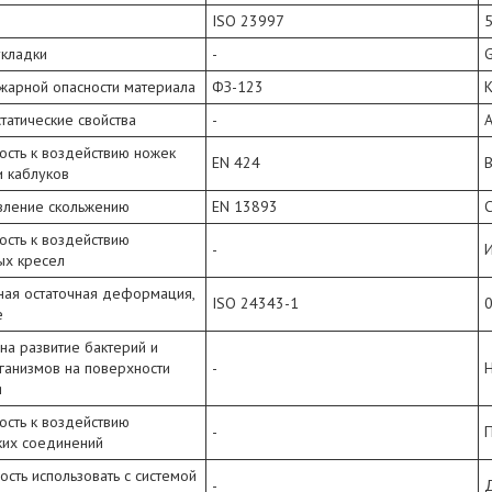
ISO 23997
5
укладки
-
жарной опасности материала
ФЗ-123
татические свойства
-
А
ость к воздействию ножек
EN 424
В
и каблуков
вление скольжению
EN 13893
C
ость к воздействию
-
И
ых кресел
ная остаточная деформация,
ISO 24343-1
0
е
на развитие бактерий и
ганизмов на поверхности
-
Н
я
ость к воздействию
-
ких соединений
сть использовать с системой
-
Д