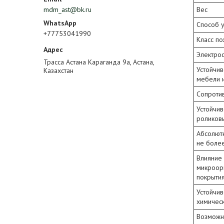
Вес
mdm_ast@bk.ru
Способ 
+77753041990
Класс по
Электрос
Трасса Астана Караганда 9а, Астана,
Устойчив
Казахстан
мебели 
Сопроти
Устойчив
роликов
Абсолют
не боле
Влияние 
микроор
покрыти
Устойчив
химичес
Возможно