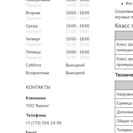
Вес
13:00
14:00
Спортивн
Вторник
10:00
18:00
игровых 
13:00
14:00
Класс
Среда
10:00
18:00
13:00
14:00
Четверг
10:00
18:00
Класс п
13:00
14:00
помеще
Пятница
10:00
18:00
13:00
14:00
Класс п
промыш
Суббота
Выходной
Воскресенье
Выходной
Техниче
КОНТАКТЫ
Направл
Единица
ТОО "Ramon"
Дополнит
Общая т
+7 (775) 304-19-90
Толщина