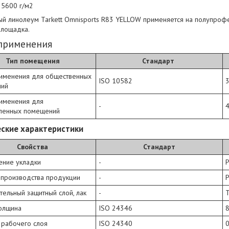
 5600 г/м2
ый линолеум Tarkett Omnisports R83 YELLOW применяется на полупроф
площадка.
 применения
Тип помещения
Стандарт
рименения для общественных
ISO 10582
ний
рименения для
-
ленных помещений
ские характеристики
Свойства
Стандарт
ение укладки
-
 производства продукции
-
ельный защитный слой, лак
-
олщина
ISO 24346
8
 рабочего слоя
ISO 24340
0