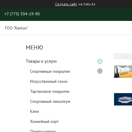
Создать сайт
на Satu.kz
+7 (775) 304-19-90
ТОО "Ramon"
Товары и услуги
Спортивные покрытия
Искусственный газон
Тартановое покрытие
Спортивный линолеум
Клея
Хоккейный корт
Огнетушители