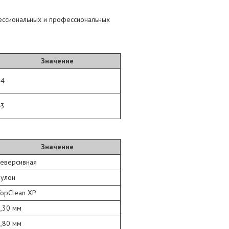
ессиональных и профессиональных
Значение
34
43
Значение
Реверсивная
Рулон
TopClean XP
,30 мм
,80 мм