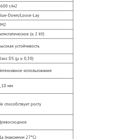
600 г/м2
Glue-Down/Loose-Lay
КМ2
нтистатическое (≤ 2 kV)
ысокая устойчивость
lass DS (µ ≥ 0,30)
нтенсивное использование
,10 мм
е способствует росту
Превосходное
а (максимум 27°C)