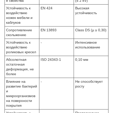
е свойства
(≤ 2 kV)
Устойчивость к
EN 424
Высокая
воздействию
устойчивость
ножек мебели и
каблуков
Сопротивление
EN 13893
Class DS (µ ≥ 0,30)
скольжению
Устойчивость к
-
Интенсивное
воздействию
использование
роликовых кресел
Абсолютная
ISO 24343-1
0,10 мм
остаточная
деформация, не
более
Влияние на
-
Не способствует
развитие бактерий
росту
и
микроорганизмов
на поверхности
покрытия