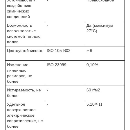
Устойчивость к
-
Превосходное
воздействию
химических
соединений
Возможность
-
Да (максимум
использовать с
27°C)
системой теплых
полов
Цветоустойчивость
ISO 105-B02
≥ 6
Изменение
ISO 23999
0,10%
линейных
размеров, не
более
Истираемость, не
-
60 г/м2
более
Удельное
-
5.10¹⁵ Ω
поверхностное
электрическое
cопротивление, не
более