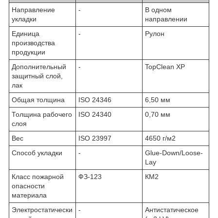
Направление
-
В одном
укладки
направлении
Единица
-
Рулон
производства
продукции
Дополнительный
-
TopClean XP
защитный слой,
лак
Общая толщина
ISO 24346
6,50 мм
Толщина рабочего
ISO 24340
0,70 мм
слоя
Вес
ISO 23997
4650 г/м2
Способ укладки
-
Glue-Down/Loose-
Lay
Класс пожарной
ФЗ-123
КМ2
опасности
материала
Электростатически
-
Антистатическое