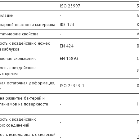
ISO 23997
3
укладки
-
ожарной опасности материала
ФЗ-123
татические свойства
-
А
ость к воздействию ножек
EN 424
В
и каблуков
вление скольжению
EN 13893
C
ость к воздействию
-
И
ых кресел
ная остаточная деформация,
ISO 24343-1
0
е
на развитие бактерий и
ганизмов на поверхности
-
Н
я
ость к воздействию
-
ких соединений
сть использовать с системой
-
Д