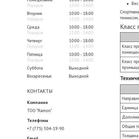
Вес
13:00
14:00
Спортивны
Вторник
10:00
18:00
теннисом
13:00
14:00
Класс
Среда
10:00
18:00
13:00
14:00
Четверг
10:00
18:00
Класс п
13:00
14:00
помеще
Пятница
10:00
18:00
13:00
14:00
Класс п
промыш
Суббота
Выходной
Воскресенье
Выходной
Техниче
КОНТАКТЫ
Направл
Единица
ТОО "Ramon"
Дополни
Общая т
+7 (775) 304-19-90
Толщина