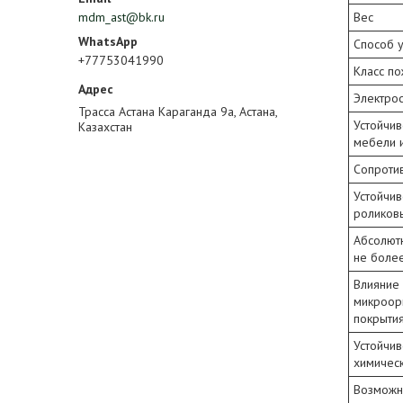
Вес
mdm_ast@bk.ru
Способ 
+77753041990
Класс п
Электрос
Трасса Астана Караганда 9а, Астана,
Устойчив
Казахстан
мебели 
Сопроти
Устойчив
роликов
Абсолют
не боле
Влияние 
микроор
покрыти
Устойчив
химичес
Возможно