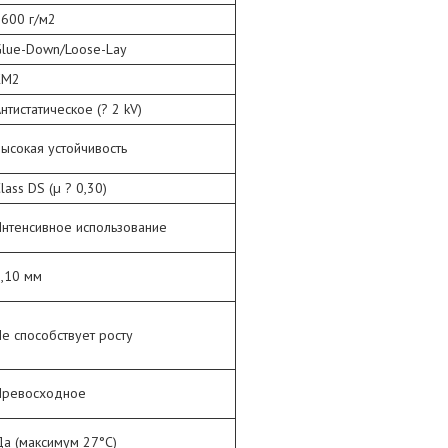
600 г/м2
Glue-Down/Loose-Lay
КМ2
нтистатическое (? 2 kV)
ысокая устойчивость
lass DS (µ ? 0,30)
нтенсивное использование
,10 мм
е способствует росту
Превосходное
а (максимум 27°C)