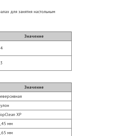
залах для занятия настольным
Значение
34
43
Значение
Реверсивная
Рулон
TopClean XP
,45 мм
,65 мм