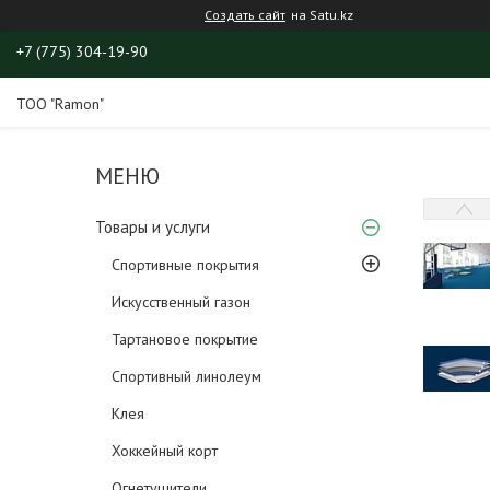
Создать сайт
на Satu.kz
+7 (775) 304-19-90
ТОО "Ramon"
Товары и услуги
Спортивные покрытия
Искусственный газон
Тартановое покрытие
Спортивный линолеум
Клея
Хоккейный корт
Огнетушители